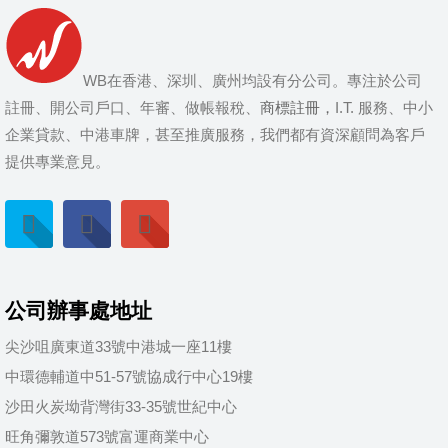
WB在香港、深圳、廣州均設有分公司。專注於公司
註冊、開公司戶口、年審、做帳報稅、
商標註冊，
I.T. 服務、中小
企業貸款、中港車牌，甚至推廣服務，我們都有資深顧問為客戶
提供專業意見。
公司辦事處地址
尖沙咀廣東道33號中港城一座11樓
中環德輔道中51-57號協成行中心19樓
沙田火炭坳背灣街33-35號世紀中心
旺角彌敦道573號富運商業中心