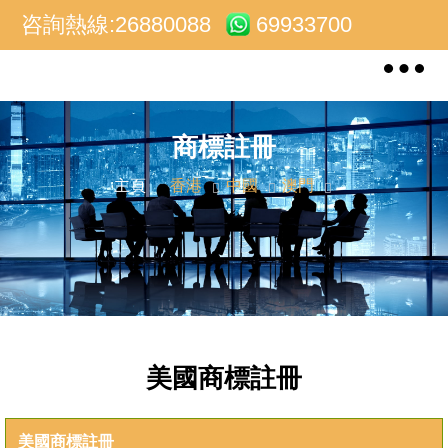
咨詢熱線:26880088
69933700
Toggle
navigat
商標註冊
主頁
香港
中國
澳門
美國商標註冊
美國商標註冊