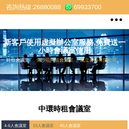
咨詢熱線:26880088
69933700
Toggle
navigat
新客戶使用虚擬辦公室服務,免費送一
小時會議室使用
時租會議室
尖沙咀時租會議室
成立香港有限公司
中環時租會議室
4-6人會議室
10人會議室
40人會議室