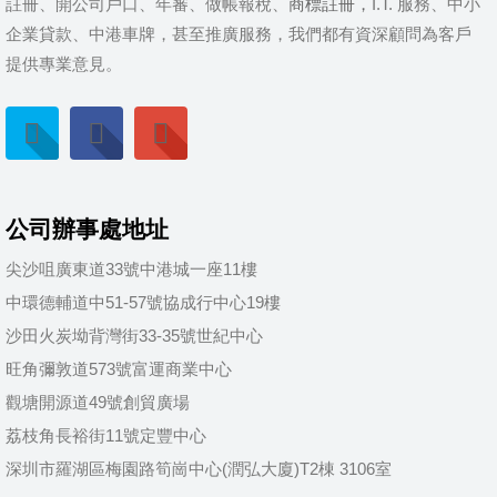
註冊、開公司戶口、年審、做帳報稅、
商標註冊，
I.T. 服務、中小
企業貸款、中港車牌，甚至推廣服務，我們都有資深顧問為客戶
提供專業意見。
公司辦事處地址
尖沙咀廣東道33號中港城一座11樓
中環德輔道中51-57號協成行中心19樓
沙田火炭坳背灣街33-35號世紀中心
旺角彌敦道573號富運商業中心
觀塘開源道49號創貿廣場
荔枝角長裕街11號定豐中心
深圳市羅湖區梅園路筍崗中心(潤弘大廈)T2棟 3106室