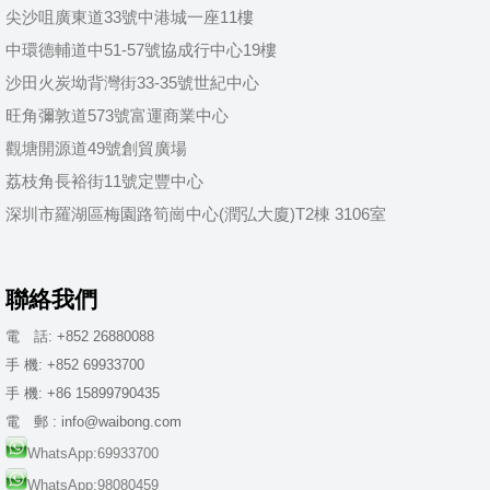
尖沙咀廣東道33號中港城一座11樓
中環德輔道中51-57號協成行中心19樓
沙田火炭坳背灣街33-35號世紀中心
旺角彌敦道573號富運商業中心
觀塘開源道49號創貿廣場
荔枝角長裕街11號定豐中心
深圳市羅湖區梅園路筍崗中心(潤弘大廈)T2棟 3106室
聯絡我們
電 話: +852 26880088
手 機: +852 69933700
手 機: +86 15899790435
電 郵 : info@waibong.com
WhatsApp:69933700
WhatsApp:98080459